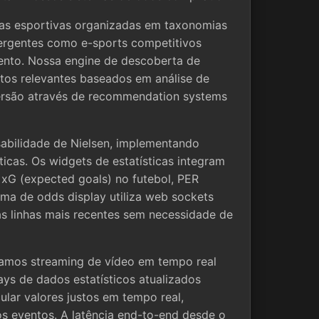
nas esportivas organizadas em taxonomias
emergentes como e-sports competitivos
mento. Nossa engine de descoberta de
tos relevantes baseados em análise de
versão através de recommendation systems
usabilidade de Nielsen, implementando
icas. Os widgets de estatísticas integram
xG (expected goals) no futebol, PER
ema de odds display utiliza web sockets
s linhas mais recentes sem necessidade de
ntamos streaming de vídeo em tempo real
ys de dados estatísticos atualizados
ular valores justos em tempo real,
s eventos. A latência end-to-end desde o