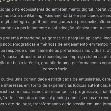
onário no ecossistema do entretenimento digital interat
da indústria de iGaming. Fundamentada em princípios de in
a digital integra algoritmos avançados de personalização co
armoniza perfeitamente a sofisticação técnica com a aces
o por uma metodologia rigorosa de pesquisa aplicada, in
s psicodemográficas e métricas de engajamento em tempo re
ue responde dinamicamente às preferências individuais, o
. A nossa infraestrutura tecnológica emprega sistemas de
ção de baixa latência, garantindo uma performance excepc
concorrência.
cultiva uma comunidade estratificada de entusiastas, cara
 interesses em torno de experiências lúdicas autênticas
existe com mecanismos de recompensa progressiva, criand
ação de elementos de social gaming com sistemas de reco
ero ato de jogar, transformando cada sessão em uma jorna