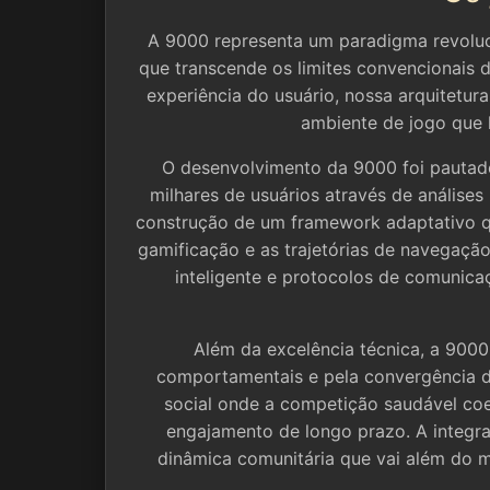
A 9000 representa um paradigma revoluci
que transcende os limites convencionais 
experiência do usuário, nossa arquitetur
ambiente de jogo que h
O desenvolvimento da 9000 foi pautad
milhares de usuários através de análise
construção de um framework adaptativo q
gamificação e as trajetórias de navegação
inteligente e protocolos de comunica
Além da excelência técnica, a 9000 
comportamentais e pela convergência de
social onde a competição saudável co
engajamento de longo prazo. A integr
dinâmica comunitária que vai além do m