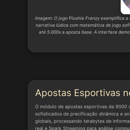
Imagem: O jogo Plushie Frenzy exemplifica a
narrativa lúdica com matemática de jogo sof
até 5.000x a aposta base. A interface demo
Apostas Esportivas n
O módulo de apostas esportivas da 9000 
sofisticados de precificação dinâmica e an
globais, processando terabytes de informa
real e Spark Streaming para análise compu