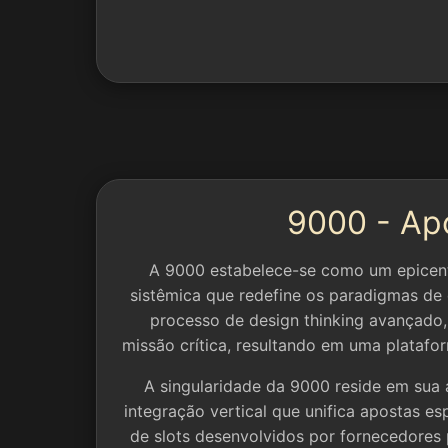
9000 - Ap
A 9000 estabelece-se como um epicentr
sistêmica que redefine os paradigmas de q
processo de design thinking avançado,
missão crítica, resultando em uma plataf
A singularidade da 9000 reside em sua 
integração vertical que unifica apostas e
de slots desenvolvidos por fornecedores 