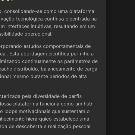
ivo, consolidando-se como uma plataforma
ovação tecnológica contínua e centrada na
m interfaces intuitivas, resultando em um
sibilidade operacional.
corporando estudos comportamentais de
al. Esta abordagem científica permitiu a
timizando continuamente os parâmetros de
 cache distribuído, balanceamento de carga
ional mesmo durante períodos de alta
cterizada pela diversidade de perfis
. Nossa plataforma funciona como um hub
o loops motivacionais que sustentam o
nhecimento hierárquico estabelece uma
da de descoberta e realização pessoal.