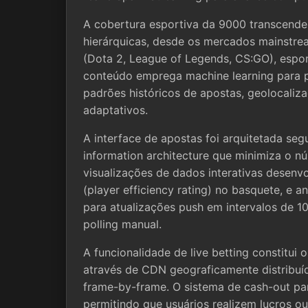
A cobertura esportiva da 9000 transcende
hierárquicas, desde os mercados mainstrea
(Dota 2, League of Legends, CS:GO), espor
conteúdo emprega machine learning para p
padrões históricos de apostas, geolocali
adaptativos.
A interface de apostas foi arquitetada seg
information architecture que minimiza o nú
visualizações de dados interativas desen
(player efficiency rating) no basquete, e
para atualizações push em intervalos de 
polling manual.
A funcionalidade de live betting constitu
através de CDN geograficamente distribuíd
frame-by-frame. O sistema de cash-out parc
permitindo que usuários realizem lucros o