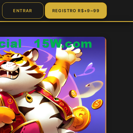
ENTRAR
REGISTRO R$+9~99
👤 Conta
Login
Cadastro
Bônus
VIP
Lottery